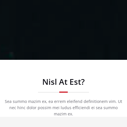
Nisl At Est?
Sea summo mazim ex, ea errem eleifend definitionem vim. Ut
nec hinc dolor possim mei ludus efficiendi ei sea summo
mazim ex.