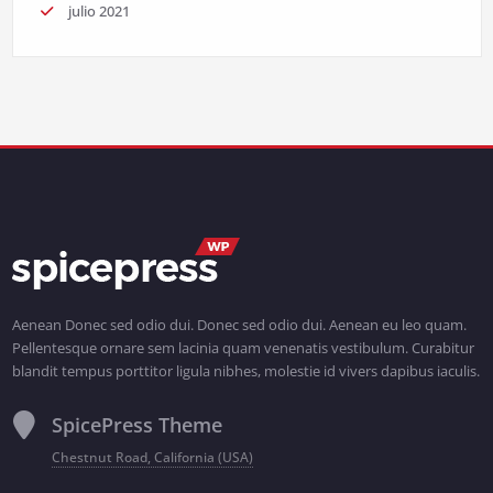
julio 2021
Aenean Donec sed odio dui. Donec sed odio dui. Aenean eu leo quam.
Pellentesque ornare sem lacinia quam venenatis vestibulum. Curabitur
blandit tempus porttitor ligula nibhes, molestie id vivers dapibus iaculis.
SpicePress Theme
Chestnut Road, California (USA)